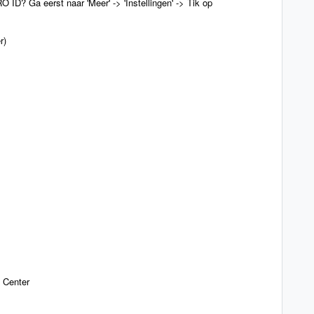
 ID? Ga eerst naar 'Meer' -> 'Instellingen' -> Tik op
r)
 Center